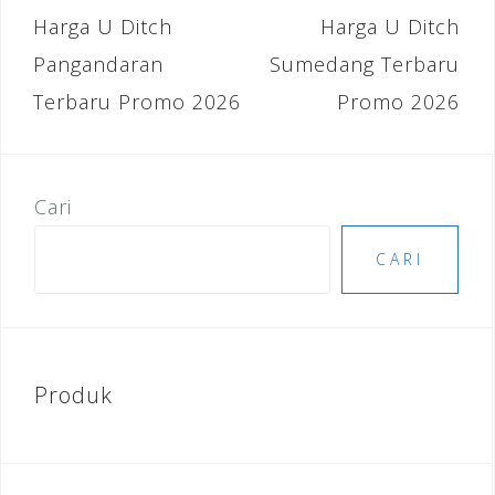
b
r
dI
e
Navigasi
Harga U Ditch
Harga U Ditch
o
n
st
pos
Pangandaran
Sumedang Terbaru
o
Terbaru Promo 2026
Promo 2026
k
Cari
CARI
Produk