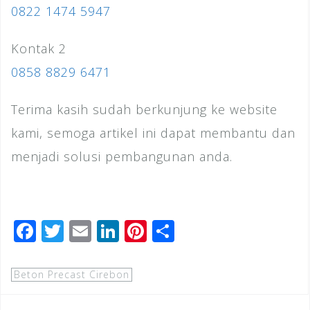
0822 1474 5947
Kontak 2
0858 8829 6471
Terima kasih sudah berkunjung ke website
kami, semoga artikel ini dapat membantu dan
menjadi solusi pembangunan anda.
F
T
E
Li
Pi
S
a
wi
m
n
n
h
c
tt
ai
k
te
ar
Beton Precast Cirebon
e
e
l
e
r
e