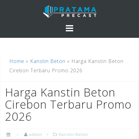
Skip
to
content
Home
»
Kanstin Beton
»
Harga Kanstin Beton
Cirebon Terbaru Promo 2026
Harga Kanstin Beton
Cirebon Terbaru Promo
2026
admin
Kanstin Beton