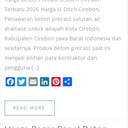
Terbaru 2026 Harga U Ditch Cirebon,
Penawaran beton precast saluran air
drainase untuk wilayah Kota Cirebon,
Kabupaten Cirebon Jawa Barat Indonesia dan
sekitarnya. Produk beton precast saat ini
menjadi pilihan para kontraktor dan
pengguna […]
F
T
E
Li
Pi
S
a
wi
m
n
n
h
c
tt
ai
k
te
ar
e
e
l
e
r
e
READ MORE
b
r
dI
e
o
n
st