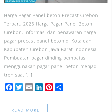
Harga Pagar Panel beton Precast Cirebon
Terbaru 2026 Harga Pagar Panel Beton
Cirebon, Informasi dan penawaran harga
pagar precast panel beton di Kota dan
Kabupaten Cirebon Jawa Barat Indonesia.
Pembuatan pagar dinding pembatas
menggunakan pagar panel beton menjadi
tren saat […]
F
T
E
Li
Pi
S
a
wi
m
n
n
h
c
tt
ai
k
te
ar
e
e
l
e
r
e
READ MORE