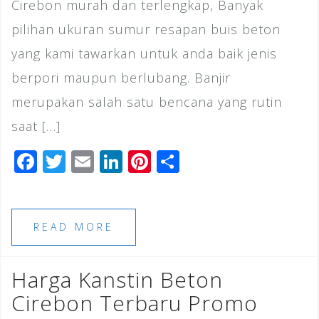
Cirebon murah dan terlengkap, Banyak
pilihan ukuran sumur resapan buis beton
yang kami tawarkan untuk anda baik jenis
berpori maupun berlubang. Banjir
merupakan salah satu bencana yang rutin
saat […]
F
T
E
Li
Pi
S
a
wi
m
n
n
h
c
tt
ai
k
te
ar
e
e
l
e
r
e
READ MORE
b
r
dI
e
o
n
st
Harga Kanstin Beton
o
Cirebon Terbaru Promo