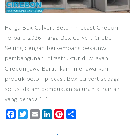
Harga Box Culvert Beton Precast Cirebon
Terbaru 2026 Harga Box Culvert Cirebon –
Seiring dengan berkembang pesatnya
pembangunan infrastruktur di wilayah
Cirebon Jawa Barat, kami menawarkan
produk beton precast Box Culvert sebagai
solusi dalam pembuatan saluran aliran air
yang berada […]
F
T
E
Li
Pi
S
a
wi
m
n
n
h
c
tt
ai
k
te
ar