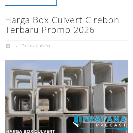
b
r
dI
e
o
n
st
Harga Box Culvert Cirebon
o
Terbaru Promo 2026
k
Box Culvert