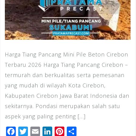
Harga Tiang Pancang Mini Pile Beton Cirebon
Terbaru 2026 Harga Tiang Pancang Cirebon –
termurah dan berkualitas serta pemesanan
yang mudah di wilayah Kota Cirebon,
Kabupaten Cirebon Jawa Barat Indonesia dan
sekitarnya. Pondasi merupakan salah satu
aspek yang paling penting […]
F
T
E
Li
Pi
S