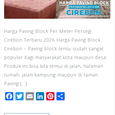
Harga Paving Block Per Meter Persegi
Cirebon Terbaru 2026 Harga Paving Block
Cirebon – Paving block tentu sudah sangat
populer bagi masyarakat kota maupun desa.
Produk ini bisa kita temui di jalan, halaman
rumah, jalan kampung maupun di taman.
Paving […]
F
T
E
Li
Pi
S
a
wi
m
n
n
h
c
tt
ai
k
te
ar