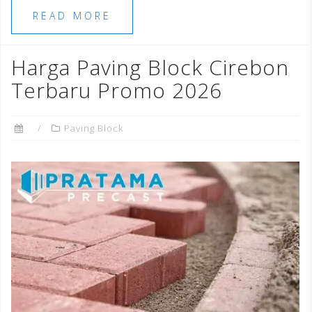
e
e
l
e
r
e
READ MORE
b
r
dI
e
o
n
st
Harga Paving Block Cirebon
o
Terbaru Promo 2026
k
Paving Block