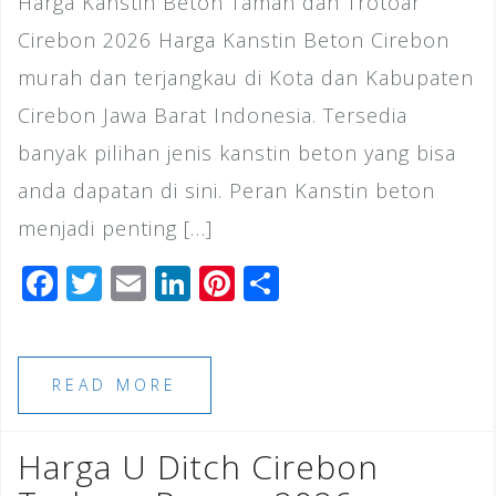
Harga Kanstin Beton Taman dan Trotoar
Cirebon 2026 Harga Kanstin Beton Cirebon
murah dan terjangkau di Kota dan Kabupaten
Cirebon Jawa Barat Indonesia. Tersedia
banyak pilihan jenis kanstin beton yang bisa
anda dapatan di sini. Peran Kanstin beton
menjadi penting […]
F
T
E
Li
Pi
S
a
wi
m
n
n
h
c
tt
ai
k
te
ar
e
e
l
e
r
e
READ MORE
b
r
dI
e
o
n
st
Harga U Ditch Cirebon
o