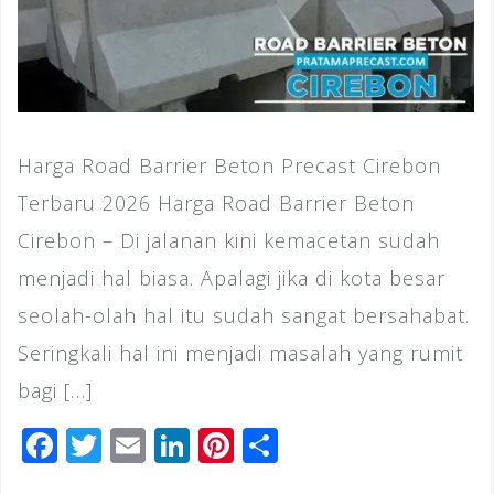
Harga Road Barrier Beton Precast Cirebon
Terbaru 2026 Harga Road Barrier Beton
Cirebon – Di jalanan kini kemacetan sudah
menjadi hal biasa. Apalagi jika di kota besar
seolah-olah hal itu sudah sangat bersahabat.
Seringkali hal ini menjadi masalah yang rumit
bagi […]
F
T
E
Li
Pi
S
a
wi
m
n
n
h