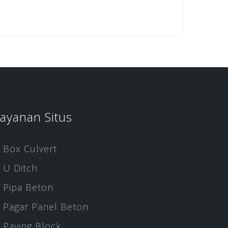
ayanan Situs
Box Culvert
U Ditch
Pipa Beton
Pagar Panel Beton
Paving Block