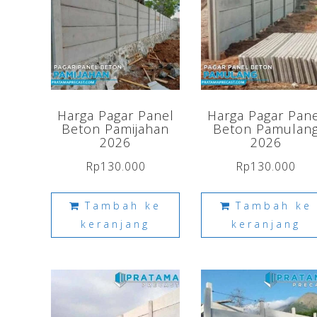
Harga Pagar Panel
Harga Pagar Pan
Beton Pamijahan
Beton Pamulan
2026
2026
Rp
130.000
Rp
130.000
Tambah ke
Tambah ke
keranjang
keranjang