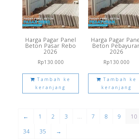
Harga Pagar Panel
Harga Pagar Pan
Beton Pasar Rebo
Beton Pebayura
2026
2026
Rp
130.000
Rp
130.000
Tambah ke
Tambah ke
keranjang
keranjang
←
1
2
3
…
7
8
9
10
34
35
→