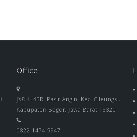
Office
L
i
JX8H+45R, Pasir Angin, Kec. Cileungsi,
Kabupaten Bogor, Jawa Barat 16820
0822 1474 5947