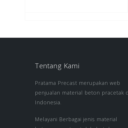
Tentang Kami
Pratama Precast merupakan web
penjualan material beton pracetak d
Indonesia.
Melayani Berbagai jenis material