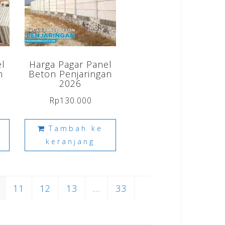
el
Harga Pagar Panel
n
Beton Penjaringan
2026
Rp
130.000
Tambah ke
keranjang
11
12
13
…
33