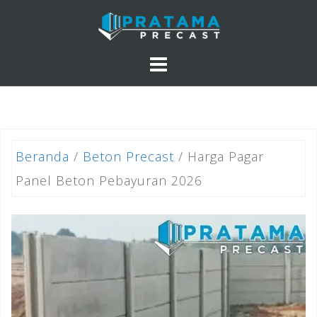
Skip
to
content
Beranda
/
Beton Precast
/ Harga Pagar
Panel Beton Pebayuran 2026