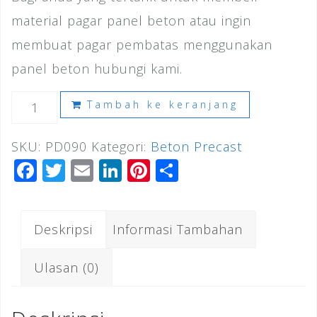
material pagar panel beton atau ingin
membuat pagar pembatas menggunakan
panel beton hubungi kami.
Kuantitas
Tambah ke keranjang
Harga
SKU:
PD090
Kategori:
Beton Precast
Pagar
F
T
E
Li
Pi
S
Panel
a
wi
m
n
n
h
Beton
c
tt
ai
k
te
ar
Pebayuran
Deskripsi
Informasi Tambahan
e
e
l
e
r
e
2026
b
r
dI
e
Ulasan (0)
o
n
st
o