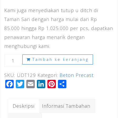
Kami juga menyediakan tutup u ditch di
Taman Sari dengan harga mulai dari Rp
85.000 hingga Rp 1.025.000 per pcs, dapatkan
penawaran harga menarik dengan
menghubungi kami.
Kuantitas
Tambah ke keranjang
Harga
SKU:
UDT129
Kategori:
Beton Precast
U
F
T
E
Li
Pi
S
Ditch
a
wi
m
n
n
h
Taman
c
tt
ai
k
te
ar
Sari
Deskripsi
Informasi Tambahan
e
e
l
e
r
e
b
r
dI
e