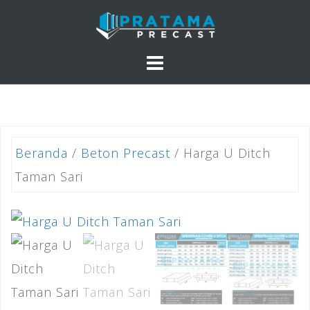
Skip
to
content
Beranda
/
Beton Precast
/ Harga U Ditch
Taman Sari