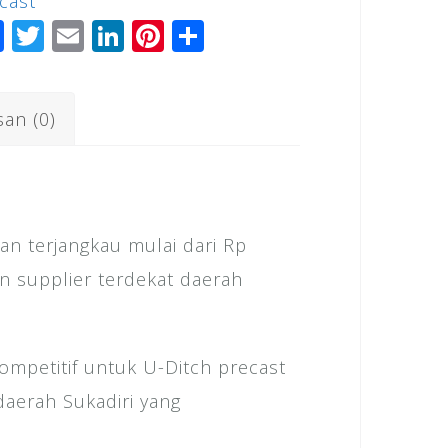
cast
adiri
F
T
E
Li
Pi
S
a
wi
m
n
n
h
c
tt
ai
k
te
ar
san (0)
e
e
l
e
r
e
b
r
dI
e
o
n
st
o
n terjangkau mulai dari Rp
k
an supplier terdekat daerah
mpetitif untuk U-Ditch precast
daerah Sukadiri yang