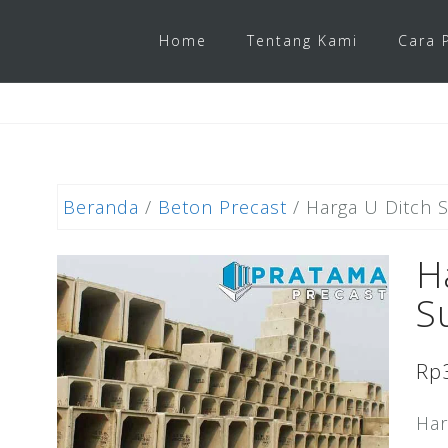
Home
Tentang Kami
Cara 
Beranda
/
Beton Precast
/ Harga U Ditch S
H
S
Rp
Har