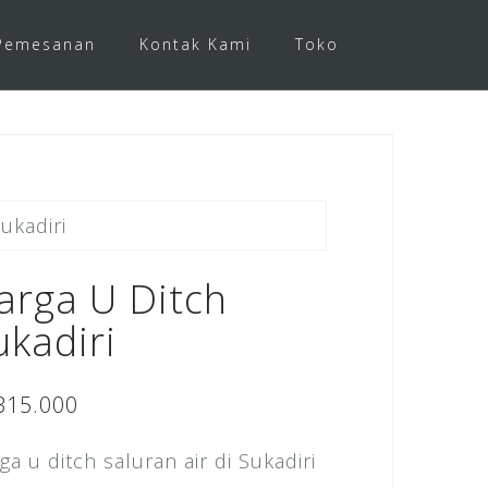
Pemesanan
Kontak Kami
Toko
ukadiri
arga U Ditch
ukadiri
315.000
ga u ditch saluran air di Sukadiri