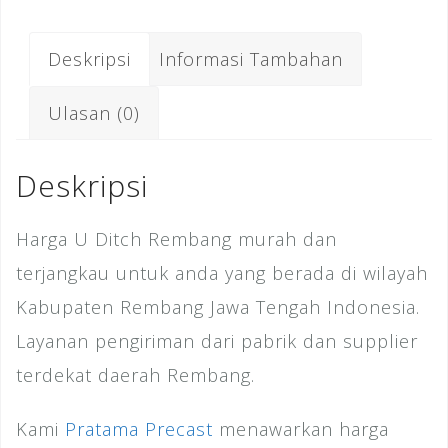
a
wi
m
n
n
h
c
tt
ai
k
te
ar
Deskripsi
Informasi Tambahan
e
e
l
e
r
e
b
r
dI
e
Ulasan (0)
o
n
st
o
Deskripsi
k
Harga U Ditch Rembang murah dan
terjangkau untuk anda yang berada di wilayah
Kabupaten Rembang Jawa Tengah Indonesia.
Layanan pengiriman dari pabrik dan supplier
terdekat daerah Rembang.
Kami
Pratama Precast
menawarkan harga