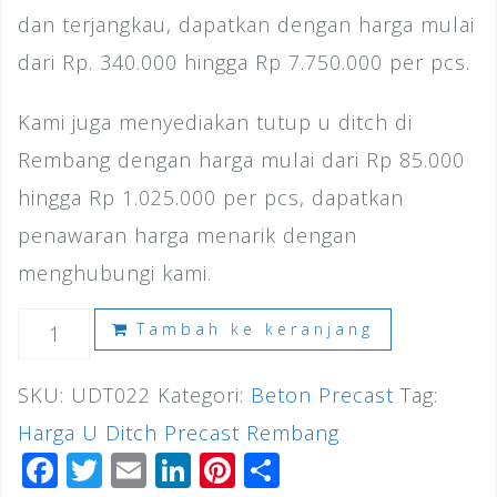
dan terjangkau, dapatkan dengan harga mulai
dari Rp. 340.000 hingga Rp 7.750.000 per pcs.
Kami juga menyediakan tutup u ditch di
Rembang dengan harga mulai dari Rp 85.000
hingga Rp 1.025.000 per pcs, dapatkan
penawaran harga menarik dengan
menghubungi kami.
Kuantitas
Tambah ke keranjang
Harga
SKU:
UDT022
Kategori:
Beton Precast
Tag:
U
Harga U Ditch Precast Rembang
Ditch
F
T
E
Li
Pi
S
Rembang