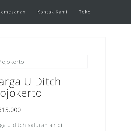
Pemesanan
Kontak Kami
Toko
Mojokerto
arga U Ditch
ojokerto
315.000
ga u ditch saluran air di