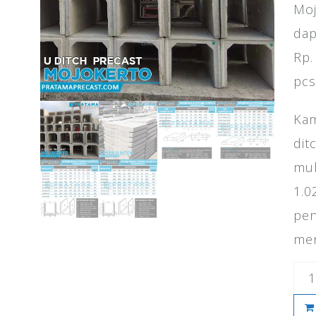
Moj
dap
Rp.
pcs
Kam
dit
mul
1.0
pen
men
Kua
Har