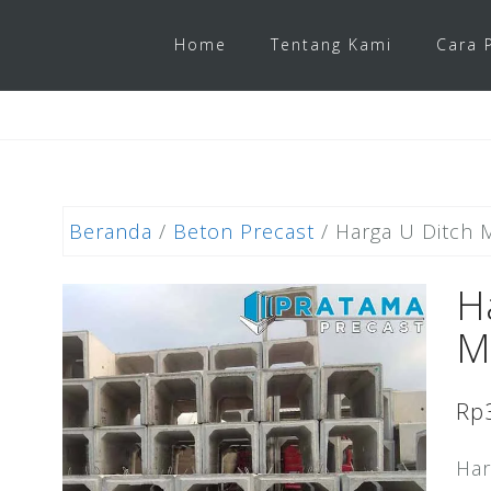
Home
Tentang Kami
Cara 
Beranda
/
Beton Precast
/ Harga U Ditch 
H
M
Rp
Har