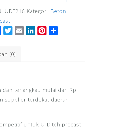
U:
UDT216
Kategori:
Beton
ch
cast
okerto
F
T
E
Li
Pi
S
a
wi
m
n
n
h
c
tt
ai
k
te
ar
san (0)
e
e
l
e
r
e
b
r
dI
e
o
n
st
o
dan terjangkau mulai dari Rp
k
an supplier terdekat daerah
mpetitif untuk U-Ditch precast