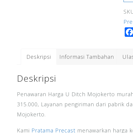
U
SK
Dit
Pre
Moj
Deskripsi
Informasi Tambahan
Ula
Deskripsi
Penawaran Harga U Ditch Mojokerto murah 
315.000, Layanan pengiriman dari pabrik d
Mojokerto.
Kami
Pratama Precast
menawarkan harga ko