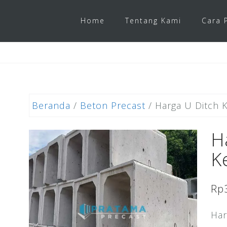
Home
Tentang Kami
Cara 
Beranda
/
Beton Precast
/ Harga U Ditch 
H
K
Rp
Har