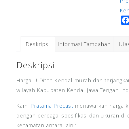
Pre
Ken
Ken
Deskripsi
Informasi Tambahan
Ula
Deskripsi
Harga U Ditch Kendal murah dan terjangka
wilayah Kabupaten Kendal Jawa Tengah Ind
Kami
Pratama Precast
menawarkan harga ko
dengan berbagai spesifikasi dan ukuran d
kecamatan antara lain :