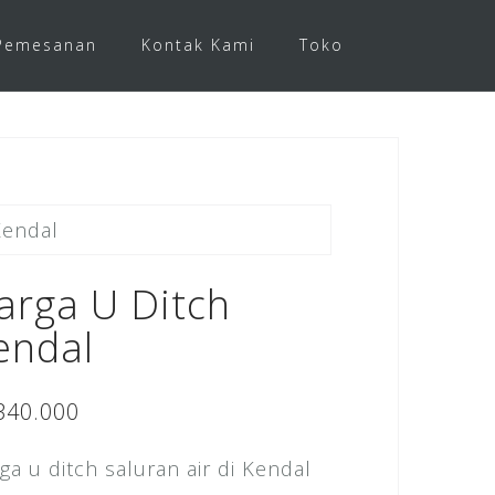
Pemesanan
Kontak Kami
Toko
Kendal
arga U Ditch
endal
340.000
ga u ditch saluran air di Kendal