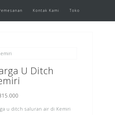
Pemesanan
Kontak Kami
Toko
emiri
arga U Ditch
emiri
315.000
ga u ditch saluran air di Kemiri