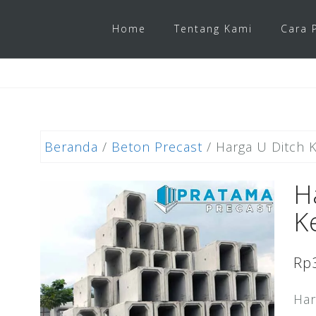
Home
Tentang Kami
Cara 
Beranda
/
Beton Precast
/ Harga U Ditch K
H
K
Rp
Har