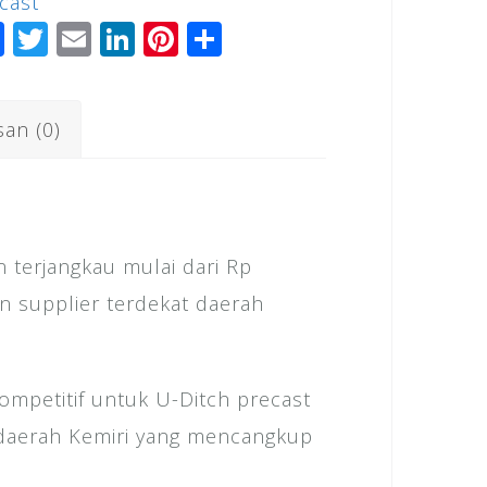
cast
iri
F
T
E
Li
Pi
S
a
wi
m
n
n
h
c
tt
ai
k
te
ar
san (0)
e
e
l
e
r
e
b
r
dI
e
o
n
st
o
 terjangkau mulai dari Rp
k
an supplier terdekat daerah
mpetitif untuk U-Ditch precast
i daerah Kemiri yang mencangkup