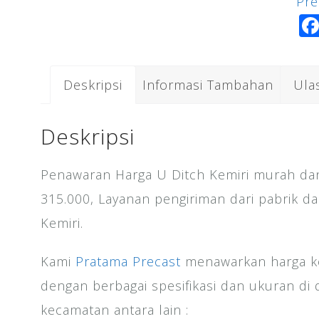
Pre
Kem
Deskripsi
Informasi Tambahan
Ula
Deskripsi
Penawaran Harga U Ditch Kemiri murah dan
315.000, Layanan pengiriman dari pabrik d
Kemiri.
Kami
Pratama Precast
menawarkan harga ko
dengan berbagai spesifikasi dan ukuran d
kecamatan antara lain :