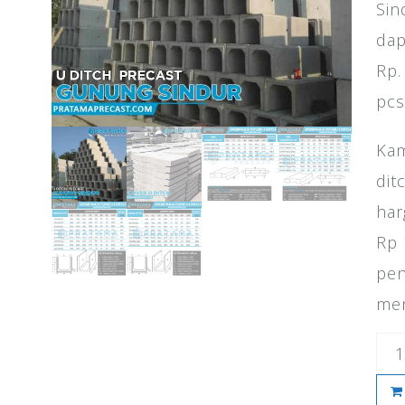
Sin
dap
Rp.
pcs
Kam
dit
har
Rp 
pen
men
Kua
Har