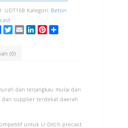
U:
UDT168
Kategori:
Beton
ch
cast
nung
F
T
E
Li
Pi
S
dur
a
wi
m
n
n
h
c
tt
ai
k
te
ar
san (0)
e
e
l
e
r
e
b
r
dI
e
o
n
st
o
rah dan terjangkau mulai dari
k
k dan supplier terdekat daerah
mpetitif untuk U-Ditch precast