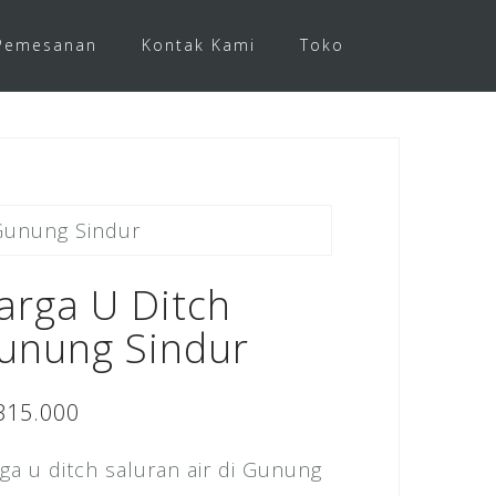
Pemesanan
Kontak Kami
Toko
Gunung Sindur
arga U Ditch
unung Sindur
315.000
ga u ditch saluran air di Gunung