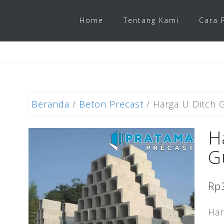
Home
Tentang Kami
Cara 
Beranda
/
Beton Precast
/ Harga U Ditch 
H
G
Rp
Har