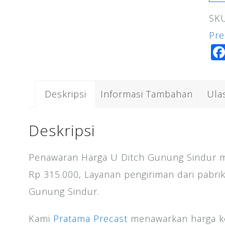
U
SK
Dit
Pre
Gu
Sin
Deskripsi
Informasi Tambahan
Ula
Deskripsi
Penawaran Harga U Ditch Gunung Sindur mu
Rp 315.000, Layanan pengiriman dari pabri
Gunung Sindur.
Kami
Pratama Precast
menawarkan harga ko