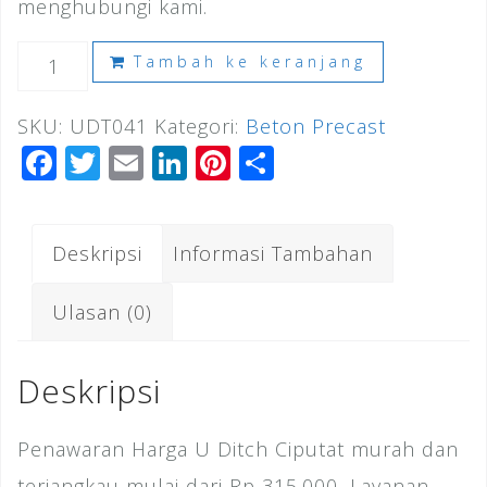
menghubungi kami.
Kuantitas
Tambah ke keranjang
Harga
SKU:
UDT041
Kategori:
Beton Precast
U
F
T
E
Li
Pi
S
Ditch
a
wi
m
n
n
h
Ciputat
c
tt
ai
k
te
ar
Deskripsi
Informasi Tambahan
e
e
l
e
r
e
b
r
dI
e
Ulasan (0)
o
n
st
o
Deskripsi
k
Penawaran Harga U Ditch Ciputat murah dan
terjangkau mulai dari Rp 315.000, Layanan