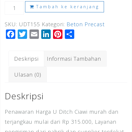
Kuantitas
Tambah ke keranjang
Harga
SKU:
UDT155
Kategori:
Beton Precast
U
F
T
E
Li
Pi
S
Ditch
a
wi
m
n
n
h
Ciawi
c
tt
ai
k
te
ar
Deskripsi
Informasi Tambahan
e
e
l
e
r
e
b
r
dI
e
Ulasan (0)
o
n
st
o
Deskripsi
k
Penawaran Harga U Ditch Ciawi murah dan
terjangkau mulai dari Rp 315.000, Layanan
pengiriman dari pabrik dan supplier terdekat