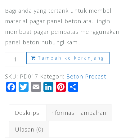
Bagi anda yang tertarik untuk membeli
material pagar panel beton atau ingin
membuat pagar pembatas menggunakan
panel beton hubungi kami.
Kuantitas
Tambah ke keranjang
Harga
SKU:
PD017
Kategori:
Beton Precast
Pagar
F
T
E
Li
Pi
S
Panel
a
wi
m
n
n
h
Beton
c
tt
ai
k
te
ar
Pondok
Deskripsi
Informasi Tambahan
e
e
l
e
r
e
Gede
b
r
dI
e
Ulasan (0)
2026
o
n
st