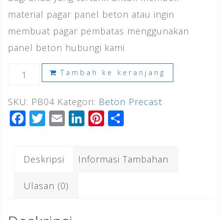
material pagar panel beton atau ingin
membuat pagar pembatas menggunakan
panel beton hubungi kami.
Kuantitas
Tambah ke keranjang
Harga
SKU:
PB04
Kategori:
Beton Precast
Pagar
F
T
E
Li
Pi
S
Panel
a
wi
m
n
n
h
Beton
c
tt
ai
k
te
ar
Palembang
Deskripsi
Informasi Tambahan
e
e
l
e
r
e
2026
b
r
dI
e
Ulasan (0)
o
n
st
o