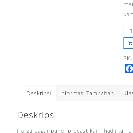
men
kam
Kua
Har
Pag
SK
Pan
Be
Ma
20
Deskripsi
Informasi Tambahan
Ula
Deskripsi
Harga pagar panel precast kami hadirkan 