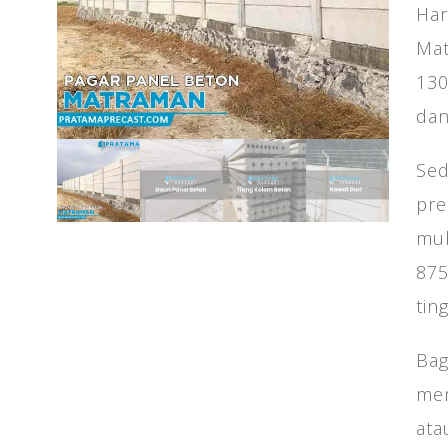
Har
Mat
130
dan
Sed
pre
mul
875
tin
Bag
mem
ata