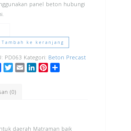
ggunakan panel beton hubungi
i.
ntitas
ga
Tambah ke keranjang
ar
U:
PD063
Kategori:
Beton Precast
el
F
T
E
Li
Pi
S
ton
a
wi
m
n
n
h
traman
c
tt
ai
k
te
ar
26
san (0)
e
e
l
e
r
e
b
r
dI
e
o
n
st
o
untuk daerah Matraman baik