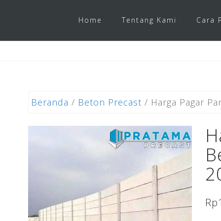
Home
Tentang Kami
Cara 
Beranda
/
Beton Precast
/ Harga Pagar Pa
H
B
2
Rp