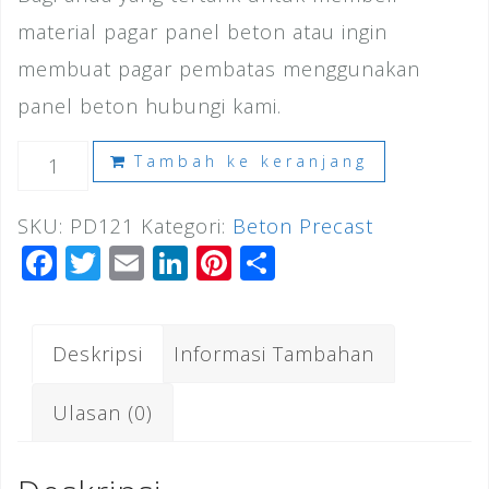
material pagar panel beton atau ingin
membuat pagar pembatas menggunakan
panel beton hubungi kami.
Kuantitas
Tambah ke keranjang
Harga
SKU:
PD121
Kategori:
Beton Precast
Pagar
F
T
E
Li
Pi
S
Panel
a
wi
m
n
n
h
Beton
c
tt
ai
k
te
ar
Kemang
Deskripsi
Informasi Tambahan
e
e
l
e
r
e
2026
b
r
dI
e
Ulasan (0)
o
n
st
o