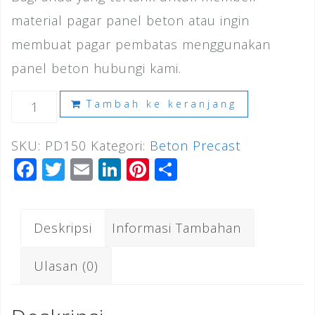
material pagar panel beton atau ingin
membuat pagar pembatas menggunakan
panel beton hubungi kami.
Kuantitas
Tambah ke keranjang
Harga
SKU:
PD150
Kategori:
Beton Precast
Pagar
F
T
E
Li
Pi
S
Panel
a
wi
m
n
n
h
Beton
c
tt
ai
k
te
ar
Kelapa
Deskripsi
Informasi Tambahan
e
e
l
e
r
e
Dua
b
r
dI
e
Ulasan (0)
2026
o
n
st
o