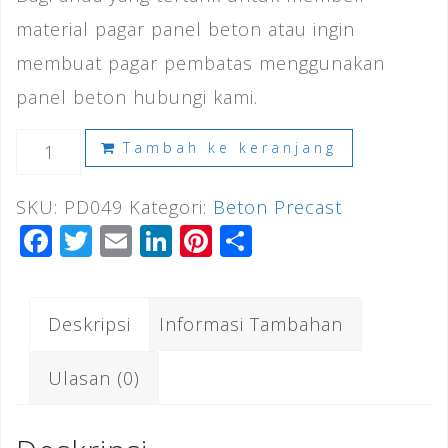
material pagar panel beton atau ingin
membuat pagar pembatas menggunakan
panel beton hubungi kami.
Kuantitas
Tambah ke keranjang
Harga
SKU:
PD049
Kategori:
Beton Precast
Pagar
F
T
E
Li
Pi
S
Panel
a
wi
m
n
n
h
Beton
c
tt
ai
k
te
ar
Kalideres
Deskripsi
Informasi Tambahan
e
e
l
e
r
e
2026
b
r
dI
e
Ulasan (0)
o
n
st
o