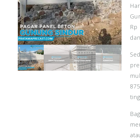
Har
Gun
Rp 
dan
Sed
pre
mul
875
tin
Bag
mem
ata