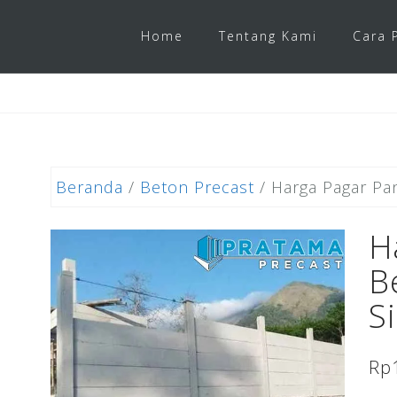
Home
Tentang Kami
Cara 
Beranda
/
Beton Precast
/ Harga Pagar Pa
H
B
S
Rp