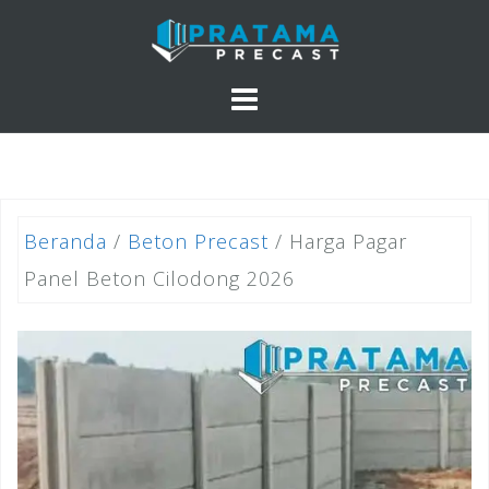
Skip
to
content
Beranda
/
Beton Precast
/ Harga Pagar
Panel Beton Cilodong 2026