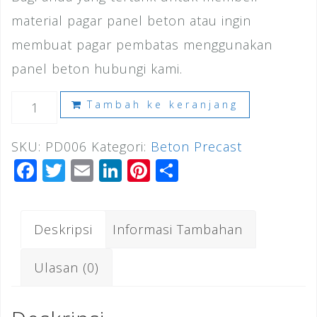
material pagar panel beton atau ingin
membuat pagar pembatas menggunakan
panel beton hubungi kami.
Kuantitas
Tambah ke keranjang
Harga
SKU:
PD006
Kategori:
Beton Precast
Pagar
F
T
E
Li
Pi
S
Panel
a
wi
m
n
n
h
Beton
c
tt
ai
k
te
ar
Cilodong
Deskripsi
Informasi Tambahan
e
e
l
e
r
e
2026
b
r
dI
e
Ulasan (0)
o
n
st
o