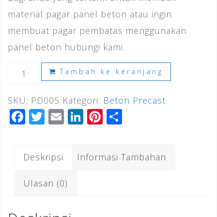
material pagar panel beton atau ingin
membuat pagar pembatas menggunakan
panel beton hubungi kami.
Kuantitas
Tambah ke keranjang
Harga
SKU:
PD005
Kategori:
Beton Precast
Pagar
F
T
E
Li
Pi
S
Panel
a
wi
m
n
n
h
Beton
c
tt
ai
k
te
ar
Bojongsari
Deskripsi
Informasi Tambahan
e
e
l
e
r
e
2026
b
r
dI
e
Ulasan (0)
o
n
st
o