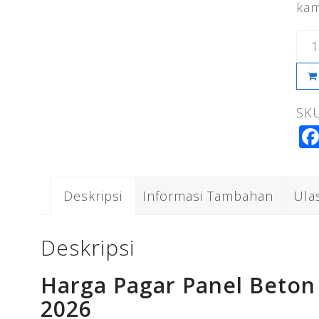
kam
Kua
Har
Pag
SK
Pan
Be
Ba
20
Deskripsi
Informasi Tambahan
Ula
Deskripsi
Harga Pagar Panel Beton
2026