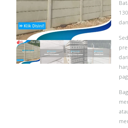
Bat
130
dan
Sed
pre
dar
har
pag
Bag
mem
ata
men