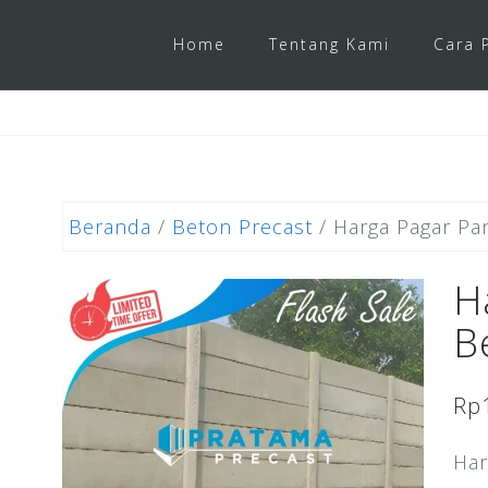
Home
Tentang Kami
Cara 
Beranda
/
Beton Precast
/ Harga Pagar Pa
H
B
Rp
Har