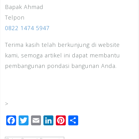
Bapak Ahmad
Telpon
0822 1474 5947
Terima kasih telah berkunjung di website
kami, semoga artikel ini dapat membantu
pembangunan pondasi bangunan Anda.
>
F
T
E
Li
Pi
S
a
wi
m
n
n
h