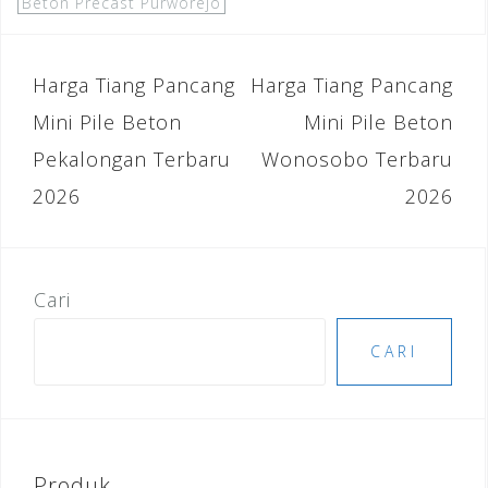
c
tt
ai
k
te
ar
Beton Precast Purworejo
e
e
l
e
r
e
b
r
dI
e
Navigasi
Harga Tiang Pancang
Harga Tiang Pancang
o
n
st
pos
Mini Pile Beton
Mini Pile Beton
o
Pekalongan Terbaru
Wonosobo Terbaru
k
2026
2026
Cari
CARI
Produk