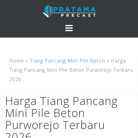
Skip
to
content
Home
»
Tiang Pancang Mini Pile Beton
»
Harga
Tiang Pancang Mini Pile Beton Purworejo Terbaru
2026
Harga Tiang Pancang
Mini Pile Beton
Purworejo Terbaru
2026