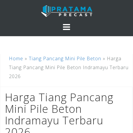
Skip
to
content
Home
»
Tiang Pancang Mini Pile Beton
»
Harga
Tiang Pancang Mini Pile Beton Indramayu Terbaru
2026
Harga Tiang Pancang
Mini Pile Beton
Indramayu Terbaru
2026