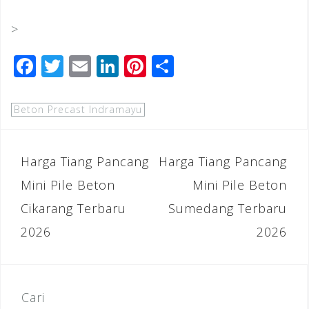
>
F
T
E
Li
Pi
S
a
wi
m
n
n
h
c
tt
ai
k
te
ar
Beton Precast Indramayu
e
e
l
e
r
e
b
r
dI
e
Navigasi
Harga Tiang Pancang
Harga Tiang Pancang
o
n
st
pos
Mini Pile Beton
Mini Pile Beton
o
Cikarang Terbaru
Sumedang Terbaru
k
2026
2026
Cari