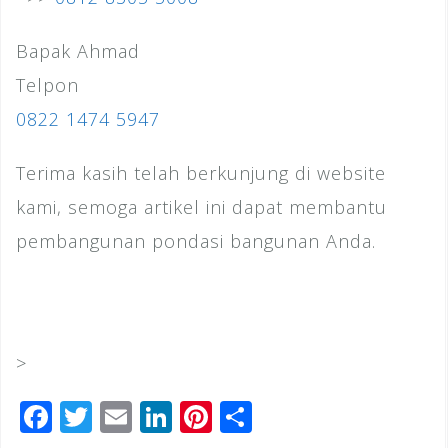
Bapak Ahmad
Telpon
0822 1474 5947
Terima kasih telah berkunjung di website
kami, semoga artikel ini dapat membantu
pembangunan pondasi bangunan Anda.
>
F
T
E
Li
Pi
S