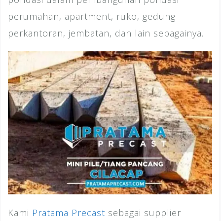
perumahan, apartment, ruko, gedung
perkantoran, jembatan, dan lain sebagainya.
Kami
Pratama Precast
sebagai supplier