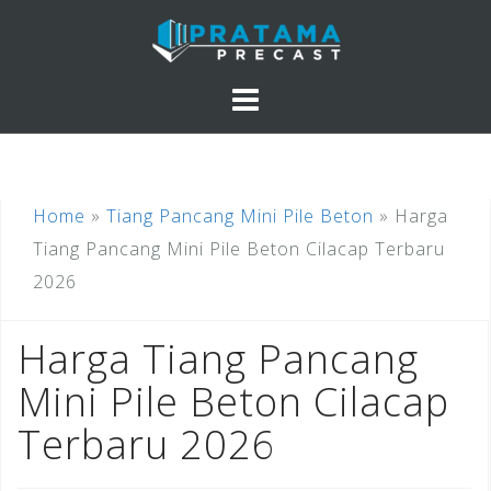
Skip
to
content
Home
»
Tiang Pancang Mini Pile Beton
»
Harga
Tiang Pancang Mini Pile Beton Cilacap Terbaru
2026
Harga Tiang Pancang
Mini Pile Beton Cilacap
Terbaru 2026