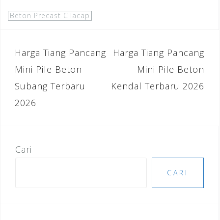
a
wi
m
n
n
h
c
tt
ai
k
te
ar
Beton Precast Cilacap
e
e
l
e
r
e
b
r
dI
e
Navigasi
Harga Tiang Pancang
Harga Tiang Pancang
o
n
st
pos
Mini Pile Beton
Mini Pile Beton
o
Subang Terbaru
Kendal Terbaru 2026
k
2026
Cari
CARI