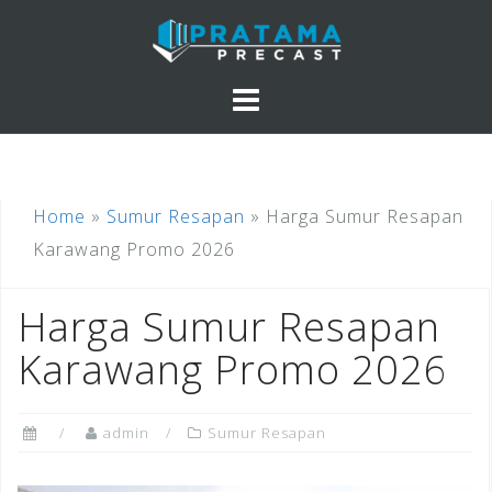
Skip
to
content
Home
»
Sumur Resapan
»
Harga Sumur Resapan
Karawang Promo 2026
Harga Sumur Resapan
Karawang Promo 2026
admin
Sumur Resapan