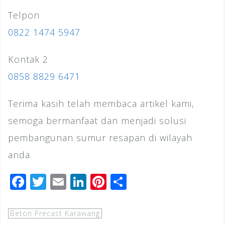
Telpon
0822 1474 5947
Kontak 2
0858 8829 6471
Terima kasih telah membaca artikel kami,
semoga bermanfaat dan menjadi solusi
pembangunan sumur resapan di wilayah
anda.
F
T
E
Li
Pi
S
a
wi
m
n
n
h
c
tt
ai
k
te
ar
Beton Precast Karawang