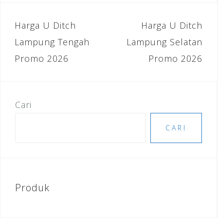
e
e
l
e
r
e
b
r
dI
e
Navigasi
Harga U Ditch
Harga U Ditch
o
n
st
pos
Lampung Tengah
Lampung Selatan
o
Promo 2026
Promo 2026
k
Cari
CARI
Produk