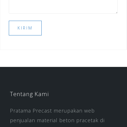
Tentang Kami
Pratama Precast merupakan web
penjualan material beton pracetak di