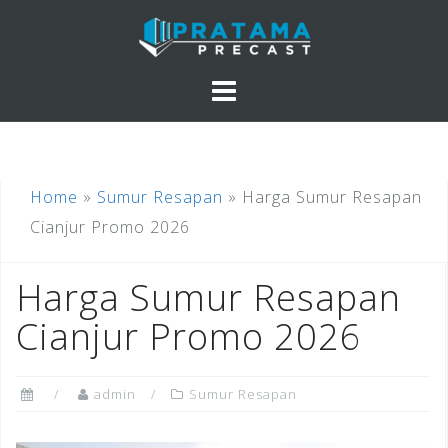
Skip
to
content
Home
»
Sumur Resapan
»
Harga Sumur Resapan
Cianjur Promo 2026
Harga Sumur Resapan
Cianjur Promo 2026
admin
Sumur Resapan