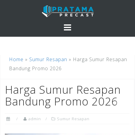
Skip
to
content
Home
»
Sumur Resapan
»
Harga Sumur Resapan
Bandung Promo 2026
Harga Sumur Resapan
Bandung Promo 2026
admin
Sumur Resapan