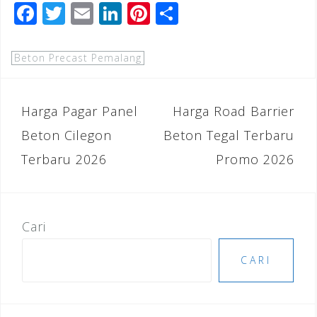
F
T
E
Li
Pi
S
a
wi
m
n
n
h
c
tt
ai
k
te
ar
Beton Precast Pemalang
e
e
l
e
r
e
b
r
dI
e
Navigasi
Harga Pagar Panel
Harga Road Barrier
o
n
st
pos
Beton Cilegon
Beton Tegal Terbaru
o
Terbaru 2026
Promo 2026
k
Cari
CARI