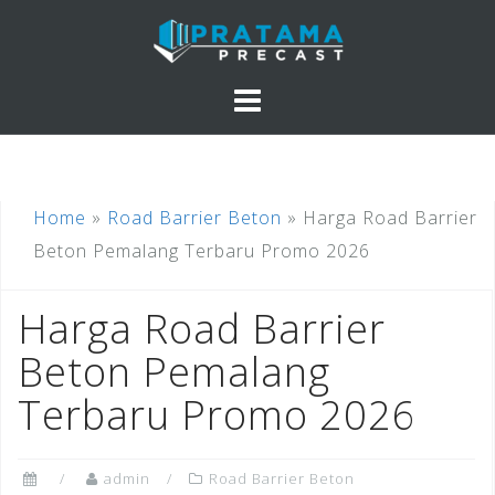
Skip
to
content
Home
»
Road Barrier Beton
»
Harga Road Barrier
Beton Pemalang Terbaru Promo 2026
Harga Road Barrier
Beton Pemalang
Terbaru Promo 2026
admin
Road Barrier Beton