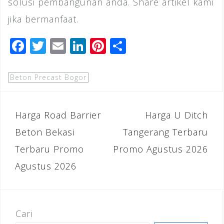
solusi pembangunan anda. Share artikel kami
jika bermanfaat.
F
T
E
Li
Pi
S
a
wi
m
n
n
h
c
tt
ai
k
te
ar
Beton Precast Bogor
e
e
l
e
r
e
b
r
dI
e
Navigasi
Harga Road Barrier
Harga U Ditch
o
n
st
pos
Beton Bekasi
Tangerang Terbaru
o
Terbaru Promo
Promo Agustus 2026
k
Agustus 2026
Cari