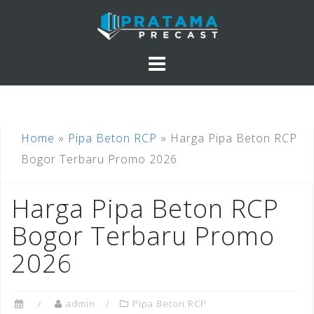
Skip
to
content
Home
»
Pipa Beton RCP
»
Harga Pipa Beton RCP
Bogor Terbaru Promo 2026
Harga Pipa Beton RCP
Bogor Terbaru Promo
2026
admin
Pipa Beton RCP