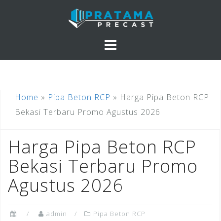
Skip
to
content
Home
»
Pipa Beton RCP
»
Harga Pipa Beton RCP
Bekasi Terbaru Promo Agustus 2026
Harga Pipa Beton RCP
Bekasi Terbaru Promo
Agustus 2026
admin
Pipa Beton RCP