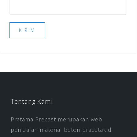
Tentang Kami
Pratama Precast merupakan web
penjualan material beton pracetak di