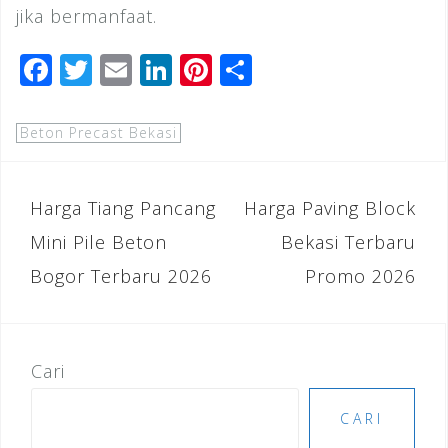
jika bermanfaat.
F
T
E
Li
Pi
S
a
wi
m
n
n
h
c
tt
ai
k
te
ar
Beton Precast Bekasi
e
e
l
e
r
e
b
r
dI
e
Navigasi
Harga Tiang Pancang
Harga Paving Block
o
n
st
pos
Mini Pile Beton
Bekasi Terbaru
o
Bogor Terbaru 2026
Promo 2026
k
Cari
CARI