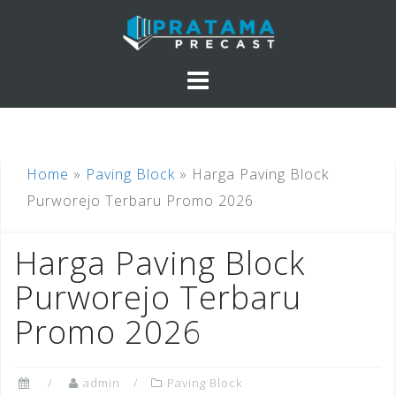
Skip
to
content
Home
»
Paving Block
»
Harga Paving Block
Purworejo Terbaru Promo 2026
Harga Paving Block
Purworejo Terbaru
Promo 2026
admin
Paving Block