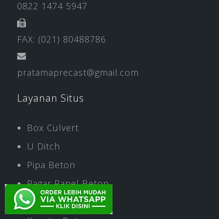
0822 1474 5947
FAX: (021) 80488786
pratamaprecast@gmail.com
Layanan Situs
Box Culvert
U Ditch
Pipa Beton
Pagar Panel Beton
Paving Block