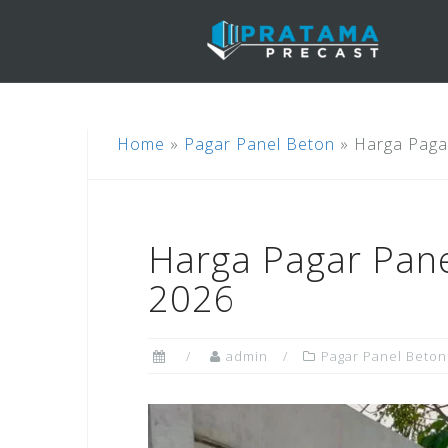
Skip
to
content
Home
»
Pagar Panel Beton
»
Harga Paga
Harga Pagar Pane
2026
admin
Pagar Panel Beton