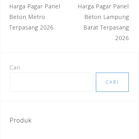
b
r
dI
e
Navigasi
Harga Pagar Panel
Harga Pagar Panel
o
n
st
pos
Beton Metro
Beton Lampung
o
Terpasang 2026
Barat Terpasang
k
2026
Cari
CARI
Produk