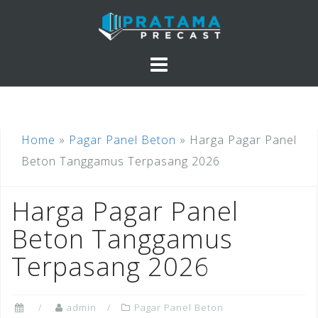
Skip
to
content
Home
»
Pagar Panel Beton
»
Harga Pagar Panel
Beton Tanggamus Terpasang 2026
Harga Pagar Panel
Beton Tanggamus
Terpasang 2026
admin
Pagar Panel Beton