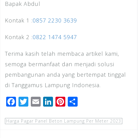
Bapak Abdul
Kontak 1 :
0857 2230 3639
Kontak 2 :
0822 1474 5947
Terima kasih telah membaca artikel kami,
semoga bermanfaat dan menjadi solusi
pembangunan anda yang bertempat tinggal
di Tanggamus Lampung Indonesia.
F
T
E
Li
Pi
S
a
wi
m
n
n
h
c
tt
ai
k
te
ar
Harga Pagar Panel Beton Lampung Per Meter 2023
e
e
l
e
r
e