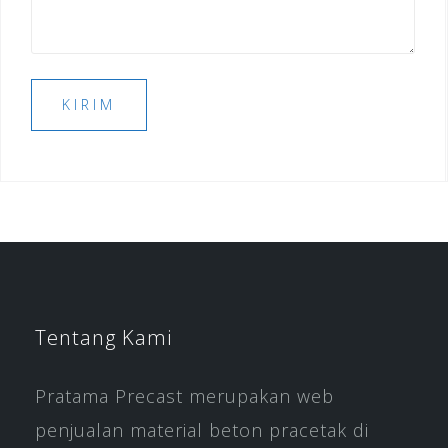
Tentang Kami
Pratama Precast merupakan web
penjualan material beton pracetak di