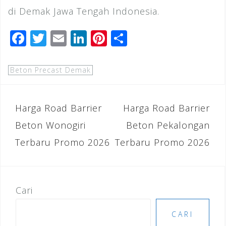
di Demak Jawa Tengah Indonesia.
F
T
E
Li
Pi
S
a
wi
m
n
n
h
c
tt
ai
k
te
ar
Beton Precast Demak
e
e
l
e
r
e
b
r
dI
e
Navigasi
Harga Road Barrier
Harga Road Barrier
o
n
st
pos
Beton Wonogiri
Beton Pekalongan
o
Terbaru Promo 2026
Terbaru Promo 2026
k
Cari
CARI