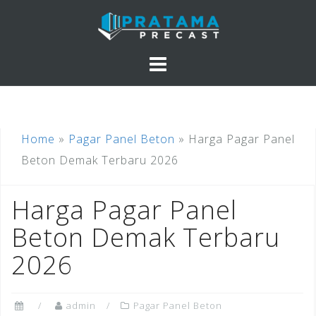
Skip
to
content
Home
»
Pagar Panel Beton
»
Harga Pagar Panel
Beton Demak Terbaru 2026
Harga Pagar Panel
Beton Demak Terbaru
2026
admin
Pagar Panel Beton