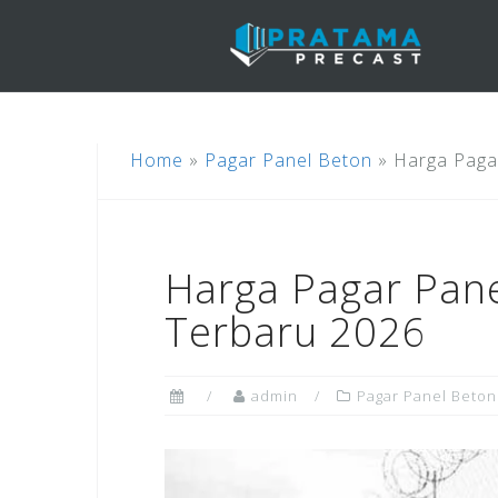
Skip
to
content
Home
»
Pagar Panel Beton
»
Harga Paga
Harga Pagar Pan
Terbaru 2026
admin
Pagar Panel Beton