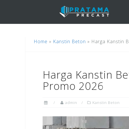
Skip
to
content
Home
»
Kanstin Beton
»
Harga Kanstin 
Harga Kanstin B
Promo 2026
admin
Kanstin Beton