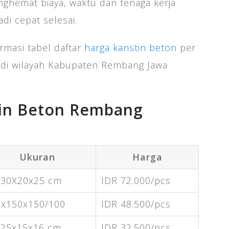
ghemat biaya, waktu dan tenaga kerja
di cepat selesai.
ormasi tabel daftar
harga kanstin beton
per
 di wilayah Kabupaten Rembang Jawa
.
tin Beton Rembang
Ukuran
Harga
x30X20x25 cm
IDR 72.000/pcs
0x150x150/100
IDR 48.500/pcs
x25x15x16 cm
IDR 32.500/pcs