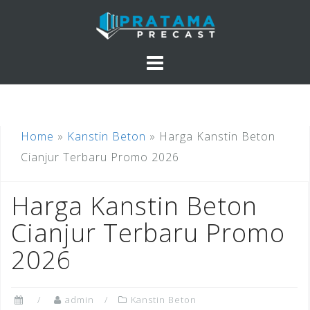
Skip
to
content
Home
»
Kanstin Beton
»
Harga Kanstin Beton
Cianjur Terbaru Promo 2026
Harga Kanstin Beton
Cianjur Terbaru Promo
2026
admin
Kanstin Beton