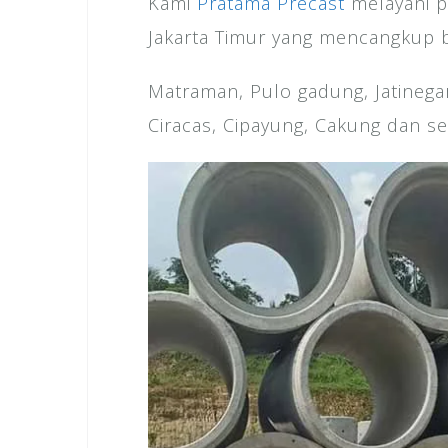
Kami
Pratama Precast
melayani p
Jakarta Timur yang mencangkup b
Matraman, Pulo gadung, Jatinegar
Ciracas, Cipayung, Cakung dan se