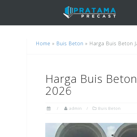
Skip
to
content
Home
»
Buis Beton
»
Harga Buis Beton 
Harga Buis Beton
2026
admin
Buis Beton