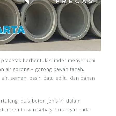
 pracetak berbentuk silinder menyerupai
an air gorong – gorong bawah tanah.
 air, semen, pasir, batu split, dan bahan
rtulang, buis beton jenis ini dalam
tur pembesian sebagai tulangan pada