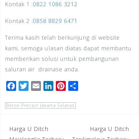
Kontak 1 :
0822 1086 3212
Kontak 2 :
0858 8829 6471
Terima kasih telah berkunjung di website
kami, semoga ulasan diatas dapat membantu
memberikan solusi untuk pembangunan
saluran air drainase anda.
F
T
E
Li
Pi
S
a
wi
m
n
n
h
c
tt
ai
k
te
ar
Beton Precast Jakarta Selatan
e
e
l
e
r
e
b
r
dI
e
Navigasi
Harga U Ditch
Harga U Ditch
o
n
st
pos