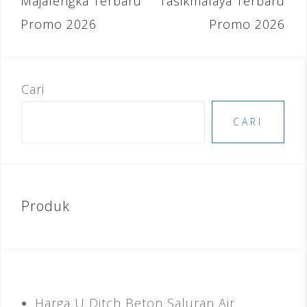
Majalengka Terbaru
Tasikmalaya Terbaru
o
Promo 2026
Promo 2026
k
Cari
CARI
Produk
Harga U Ditch Beton Saluran Air