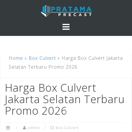
Skip
to
content
Home
»
Box Culvert
»
Harga Box Culvert Jakarta
Selatan Terbaru Promo 2026
Harga Box Culvert
Jakarta Selatan Terbaru
Promo 2026
admin
Box Culvert