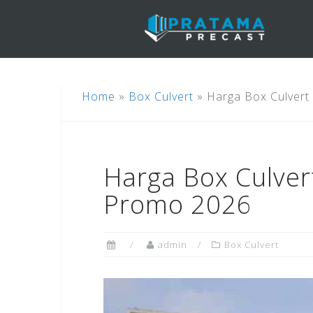
Skip
to
content
Home
»
Box Culvert
»
Harga Box Culvert
Harga Box Culver
Promo 2026
admin
Box Culvert