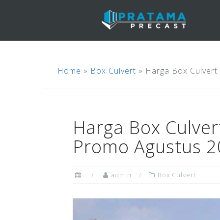
Skip
to
content
Home
»
Box Culvert
»
Harga Box Culvert
Harga Box Culver
Promo Agustus 2
admin
Box Culvert