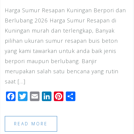
Harga Sumur Resapan Kuningan Berpori dan
Berlubang 2026 Harga Sumur Resapan di
Kuningan murah dan terlengkap, Banyak
pilihan ukuran sumur resapan buis beton
yang kami tawarkan untuk anda baik jenis
berpori maupun berlubang. Banjir
merupakan salah satu bencana yang rutin
saat […]
F
T
E
Li
Pi
S
a
wi
m
n
n
h
c
tt
ai
k
te
ar
e
e
l
e
r
e
READ MORE