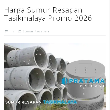
b
r
dI
e
o
n
st
Harga Sumur Resapan
o
Tasikmalaya Promo 2026
k
Sumur Resapan