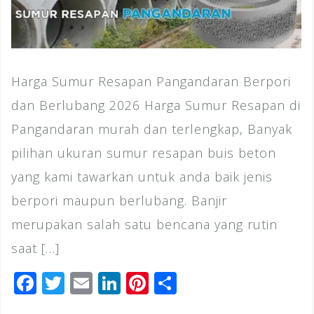
Harga Sumur Resapan Pangandaran Berpori
dan Berlubang 2026 Harga Sumur Resapan di
Pangandaran murah dan terlengkap, Banyak
pilihan ukuran sumur resapan buis beton
yang kami tawarkan untuk anda baik jenis
berpori maupun berlubang. Banjir
merupakan salah satu bencana yang rutin
saat […]
F
T
E
Li
Pi
S
a
wi
m
n
n
h