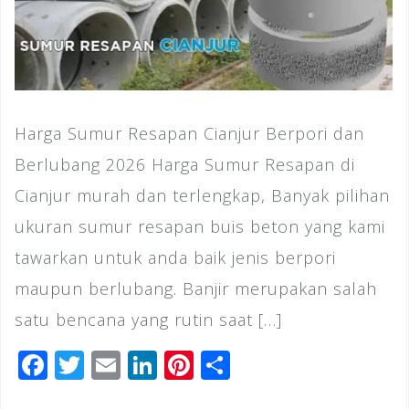
Harga Sumur Resapan Cianjur Berpori dan
Berlubang 2026 Harga Sumur Resapan di
Cianjur murah dan terlengkap, Banyak pilihan
ukuran sumur resapan buis beton yang kami
tawarkan untuk anda baik jenis berpori
maupun berlubang. Banjir merupakan salah
satu bencana yang rutin saat […]
F
T
E
Li
Pi
S
a
wi
m
n
n
h