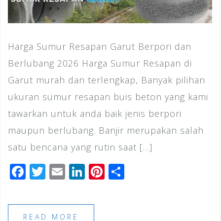
Harga Sumur Resapan Garut Berpori dan
Berlubang 2026 Harga Sumur Resapan di
Garut murah dan terlengkap, Banyak pilihan
ukuran sumur resapan buis beton yang kami
tawarkan untuk anda baik jenis berpori
maupun berlubang. Banjir merupakan salah
satu bencana yang rutin saat […]
F
T
E
Li
Pi
S
a
wi
m
n
n
h
c
tt
ai
k
te
ar
e
e
l
e
r
e
READ MORE