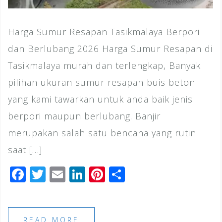
Harga Sumur Resapan Tasikmalaya Berpori
dan Berlubang 2026 Harga Sumur Resapan di
Tasikmalaya murah dan terlengkap, Banyak
pilihan ukuran sumur resapan buis beton
yang kami tawarkan untuk anda baik jenis
berpori maupun berlubang. Banjir
merupakan salah satu bencana yang rutin
saat […]
F
T
E
Li
Pi
S
a
wi
m
n
n
h
c
tt
ai
k
te
ar
e
e
l
e
r
e
READ MORE