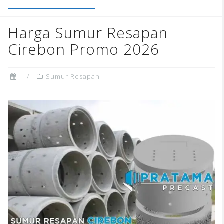
b
r
dI
e
o
n
st
Harga Sumur Resapan
o
Cirebon Promo 2026
k
Sumur Resapan