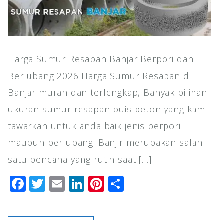
Harga Sumur Resapan Banjar Berpori dan
Berlubang 2026 Harga Sumur Resapan di
Banjar murah dan terlengkap, Banyak pilihan
ukuran sumur resapan buis beton yang kami
tawarkan untuk anda baik jenis berpori
maupun berlubang. Banjir merupakan salah
satu bencana yang rutin saat […]
F
T
E
Li
Pi
S
a
wi
m
n
n
h
c
tt
ai
k
te
ar