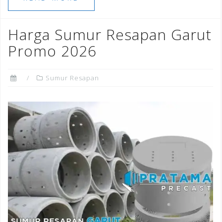
b
r
dI
e
o
n
st
Harga Sumur Resapan Garut
o
Promo 2026
k
Sumur Resapan