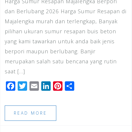
Harga Sumur Resapan Majalengka Berpori
dan Berlubang 2026 Harga Sumur Resapan di
Majalengka murah dan terlengkap, Banyak
pilihan ukuran sumur resapan buis beton
yang kami tawarkan untuk anda baik jenis
berpori maupun berlubang. Banjir
merupakan salah satu bencana yang rutin
saat […]
F
T
E
Li
Pi
S
a
wi
m
n
n
h
c
tt
ai
k
te
ar
e
e
l
e
r
e
READ MORE
b
r
dI
e