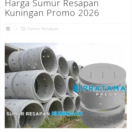
o
n
st
Harga Sumur Resapan
o
Kuningan Promo 2026
k
Sumur Resapan