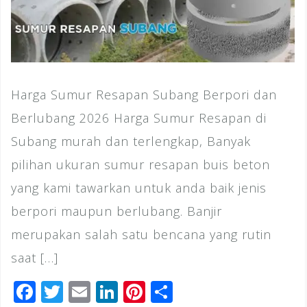
Harga Sumur Resapan Subang Berpori dan
Berlubang 2026 Harga Sumur Resapan di
Subang murah dan terlengkap, Banyak
pilihan ukuran sumur resapan buis beton
yang kami tawarkan untuk anda baik jenis
berpori maupun berlubang. Banjir
merupakan salah satu bencana yang rutin
saat […]
F
T
E
Li
Pi
S