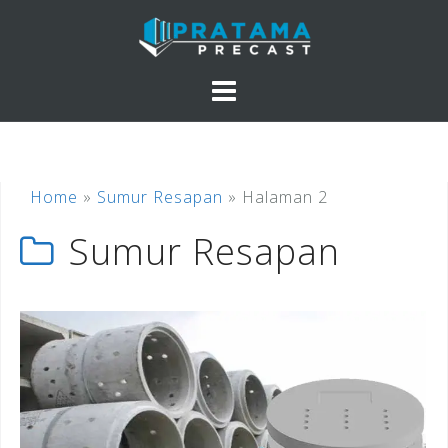
Skip
to
content
Home
»
Sumur Resapan
»
Halaman 2
Sumur Resapan