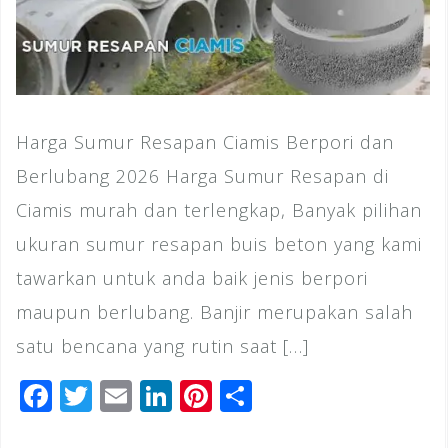
Harga Sumur Resapan Ciamis Berpori dan
Berlubang 2026 Harga Sumur Resapan di
Ciamis murah dan terlengkap, Banyak pilihan
ukuran sumur resapan buis beton yang kami
tawarkan untuk anda baik jenis berpori
maupun berlubang. Banjir merupakan salah
satu bencana yang rutin saat […]
F
T
E
Li
Pi
S
a
wi
m
n
n
h