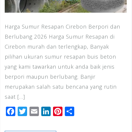
Harga Sumur Resapan Cirebon Berpori dan
Berlubang 2026 Harga Sumur Resapan di
Cirebon murah dan terlengkap, Banyak
pilihan ukuran sumur resapan buis beton
yang kami tawarkan untuk anda baik jenis
berpori maupun berlubang. Banjir
merupakan salah satu bencana yang rutin
saat […]
F
T
E
Li
Pi
S
a
wi
m
n
n
h
c
tt
ai
k
te
ar