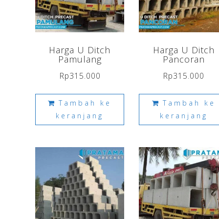
Harga U Ditch
Harga U Ditch
Pamulang
Pancoran
Rp
315.000
Rp
315.000
Tambah ke
Tambah ke
keranjang
keranjang