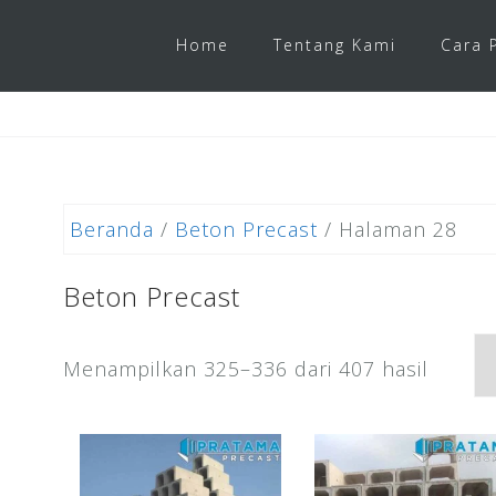
Home
Tentang Kami
Cara 
Beranda
/
Beton Precast
/ Halaman 28
Beton Precast
Menampilkan 325–336 dari 407 hasil