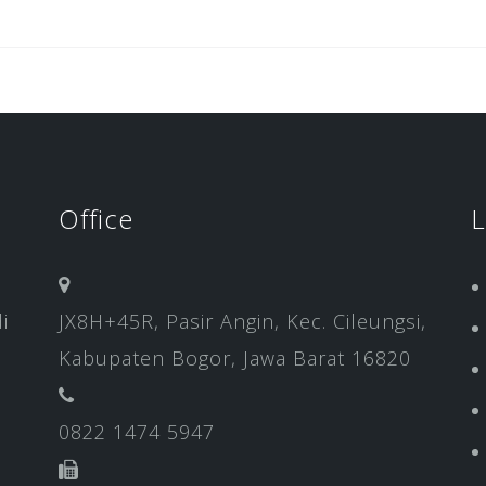
Office
L
i
JX8H+45R, Pasir Angin, Kec. Cileungsi,
Kabupaten Bogor, Jawa Barat 16820
0822 1474 5947