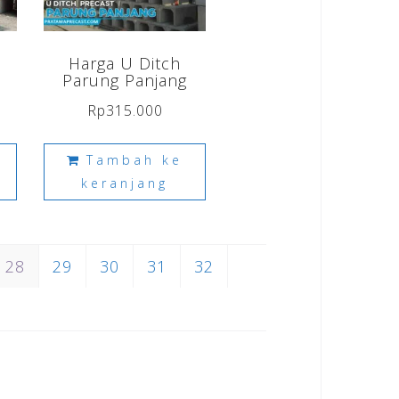
Harga U Ditch
Parung Panjang
Rp
315.000
Tambah ke
keranjang
28
29
30
31
32