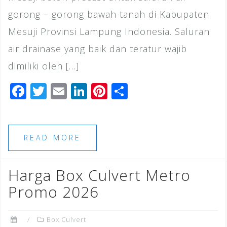
gorong – gorong bawah tanah di Kabupaten
Mesuji Provinsi Lampung Indonesia. Saluran
air drainase yang baik dan teratur wajib
dimiliki oleh […]
F
T
E
Li
Pi
S
a
wi
m
n
n
h
c
tt
ai
k
te
ar
e
e
l
e
r
e
READ MORE
b
r
dI
e
o
n
st
Harga Box Culvert Metro
o
Promo 2026
k
Box Culvert