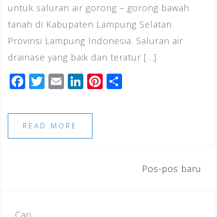
untuk saluran air gorong – gorong bawah
tanah di Kabupaten Lampung Selatan
Provinsi Lampung Indonesia. Saluran air
drainase yang baik dan teratur […]
F
T
E
Li
Pi
S
a
wi
m
n
n
h
c
tt
ai
k
te
ar
e
e
l
e
r
e
READ MORE
b
r
dI
e
o
n
st
Navigasi
Pos-pos baru
o
pos
k
Cari