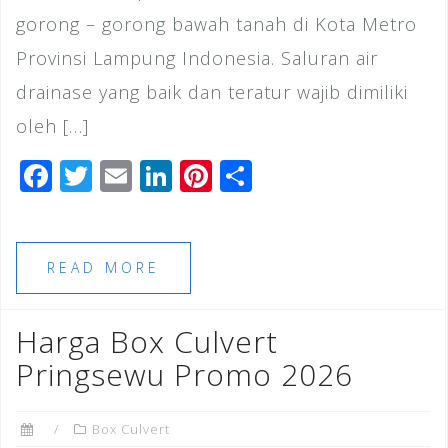
gorong – gorong bawah tanah di Kota Metro
Provinsi Lampung Indonesia. Saluran air
drainase yang baik dan teratur wajib dimiliki
oleh […]
F
T
E
Li
Pi
S
a
wi
m
n
n
h
c
tt
ai
k
te
ar
e
e
l
e
r
e
READ MORE
b
r
dI
e
o
n
st
Harga Box Culvert
o
Pringsewu Promo 2026
k
Box Culvert