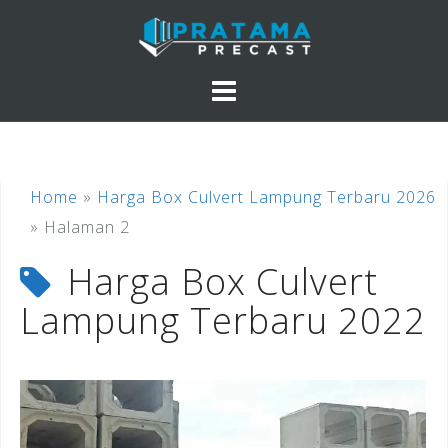
Skip
to
content
Home
»
Harga Box Culvert Lampung Terbaru 2026
»
Halaman 2
Harga Box Culvert
Lampung Terbaru 2022