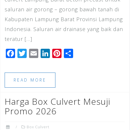
saluran air gorong – gorong bawah tanah di
Kabupaten Lampung Barat Provinsi Lampung
Indonesia. Saluran air drainase yang baik dan
teratur […]
F
T
E
Li
Pi
S
a
wi
m
n
n
h
c
tt
ai
k
te
ar
e
e
l
e
r
e
READ MORE
b
r
dI
e
o
n
st
Harga Box Culvert Mesuji
o
Promo 2026
k
Box Culvert