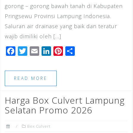
gorong – gorong bawah tanah di Kabupaten
Pringsewu Provinsi Lampung Indonesia.
Saluran air drainase yang baik dan teratur
wajib dimiliki oleh […]
F
T
E
Li
Pi
S
a
wi
m
n
n
h
c
tt
ai
k
te
ar
e
e
l
e
r
e
READ MORE
b
r
dI
e
o
n
st
Harga Box Culvert Lampung
o
Selatan Promo 2026
k
Box Culvert