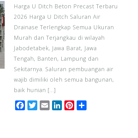
Harga U Ditch Beton Precast Terbaru
2026 Harga U Ditch Saluran Air
Drainase Terlengkap Semua Ukuran
Murah dan Terjangkau di wilayah
Jabodetabek, Jawa Barat, Jawa
Tengah, Banten, Lampung dan
Sekitarnya. Saluran pembuangan air
wajib dimiliki oleh semua bangunan,
baik hunian […]
F
T
E
Li
Pi
S
a
wi
m
n
n
h
c
tt
ai
k
te
ar
e
e
l
e
r
e