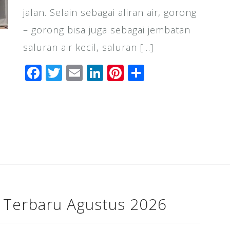
jalan. Selain sebagai aliran air, gorong
– gorong bisa juga sebagai jembatan
saluran air kecil, saluran […]
F
T
E
Li
Pi
S
a
wi
m
n
n
h
c
tt
ai
k
te
ar
e
e
l
e
r
e
b
r
dI
e
o
n
st
o
k
 Terbaru Agustus 2026