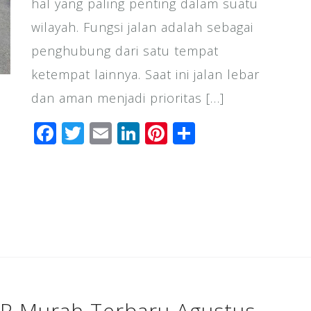
hal yang paling penting dalam suatu
wilayah. Fungsi jalan adalah sebagai
penghubung dari satu tempat
ketempat lainnya. Saat ini jalan lebar
dan aman menjadi prioritas […]
F
T
E
Li
Pi
S
a
wi
m
n
n
h
c
tt
ai
k
te
ar
e
e
l
e
r
e
b
r
dI
e
o
n
st
o
k
CP Murah Terbaru Agustus