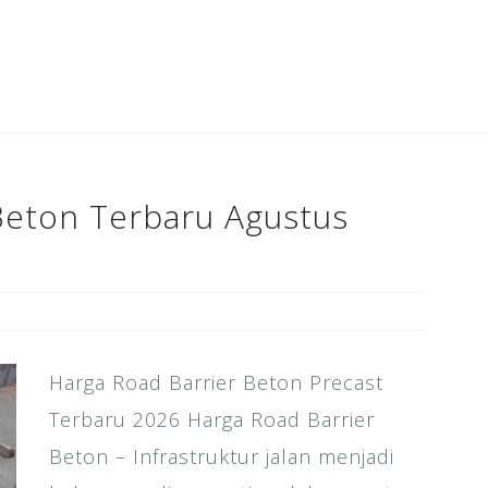
c
tt
ai
k
te
ar
e
e
l
e
r
e
b
r
dI
e
o
n
st
o
k
Beton Terbaru Agustus
Harga Road Barrier Beton Precast
Terbaru 2026 Harga Road Barrier
Beton – Infrastruktur jalan menjadi