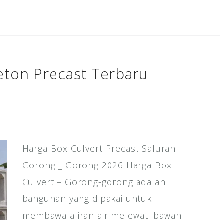
b
r
dI
e
o
n
st
o
k
eton Precast Terbaru
Harga Box Culvert Precast Saluran
Gorong _ Gorong 2026 Harga Box
Culvert – Gorong-gorong adalah
bangunan yang dipakai untuk
membawa aliran air melewati bawah