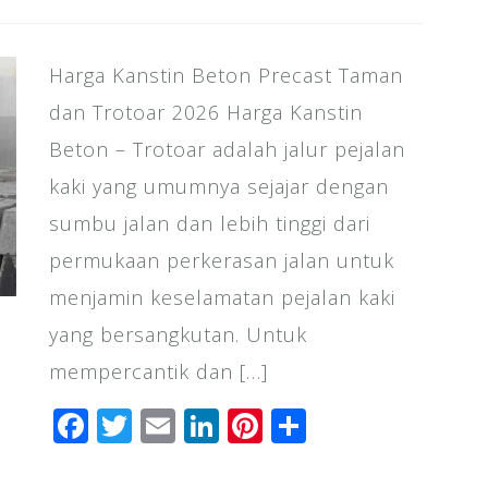
Harga Kanstin Beton Precast Taman
dan Trotoar 2026 Harga Kanstin
Beton – Trotoar adalah jalur pejalan
kaki yang umumnya sejajar dengan
sumbu jalan dan lebih tinggi dari
permukaan perkerasan jalan untuk
menjamin keselamatan pejalan kaki
yang bersangkutan. Untuk
mempercantik dan […]
F
T
E
Li
Pi
S
a
wi
m
n
n
h