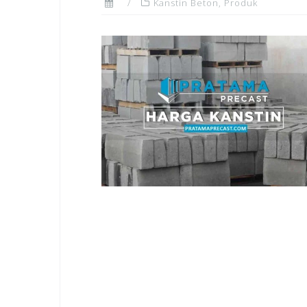
Kanstin Beton
,
Produk