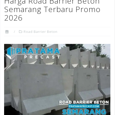
Harga Road Barrier Beton
o
Semarang Terbaru Promo
k
2026
Road Barrier Beton