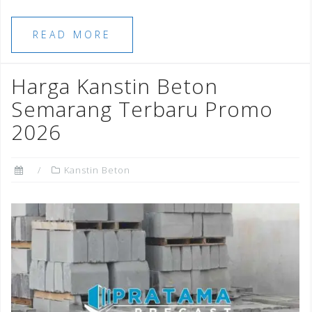
c
tt
ai
k
te
ar
e
e
l
e
r
e
READ MORE
b
r
dI
e
o
n
st
Harga Kanstin Beton
o
Semarang Terbaru Promo
k
2026
Kanstin Beton