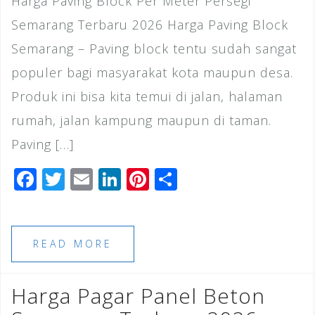
Harga Paving Block Per Meter Persegi
Semarang Terbaru 2026 Harga Paving Block
Semarang – Paving block tentu sudah sangat
populer bagi masyarakat kota maupun desa.
Produk ini bisa kita temui di jalan, halaman
rumah, jalan kampung maupun di taman.
Paving […]
F
T
E
Li
Pi
S
a
wi
m
n
n
h
c
tt
ai
k
te
ar
e
e
l
e
r
e
READ MORE
b
r
dI
e
o
n
st
Harga Pagar Panel Beton
o