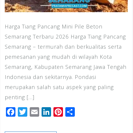
Harga Tiang Pancang Mini Pile Beton
Semarang Terbaru 2026 Harga Tiang Pancang
Semarang – termurah dan berkualitas serta
pemesanan yang mudah di wilayah Kota
Semarang, Kabupaten Semarang Jawa Tengah
Indonesia dan sekitarnya. Pondasi
merupakan salah satu aspek yang paling
penting […]
F
T
E
Li
Pi
S
a
wi
m
n
n
h
c
tt
ai
k
te
ar