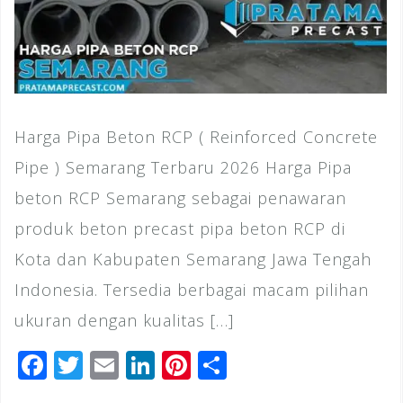
Harga Pipa Beton RCP ( Reinforced Concrete
Pipe ) Semarang Terbaru 2026 Harga Pipa
beton RCP Semarang sebagai penawaran
produk beton precast pipa beton RCP di
Kota dan Kabupaten Semarang Jawa Tengah
Indonesia. Tersedia berbagai macam pilihan
ukuran dengan kualitas […]
F
T
E
Li
Pi
S
a
wi
m
n
n
h