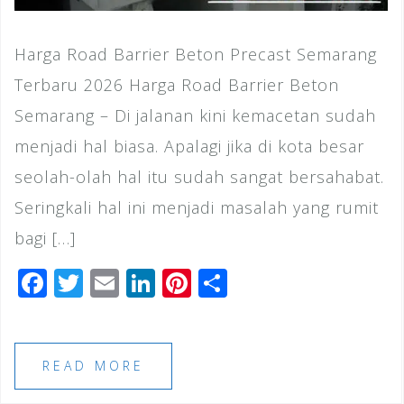
Harga Road Barrier Beton Precast Semarang
Terbaru 2026 Harga Road Barrier Beton
Semarang – Di jalanan kini kemacetan sudah
menjadi hal biasa. Apalagi jika di kota besar
seolah-olah hal itu sudah sangat bersahabat.
Seringkali hal ini menjadi masalah yang rumit
bagi […]
F
T
E
Li
Pi
S
a
wi
m
n
n
h
c
tt
ai
k
te
ar
e
e
l
e
r
e
READ MORE
b
r
dI
e