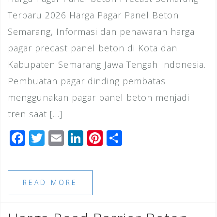
Terbaru 2026 Harga Pagar Panel Beton
Semarang, Informasi dan penawaran harga
pagar precast panel beton di Kota dan
Kabupaten Semarang Jawa Tengah Indonesia.
Pembuatan pagar dinding pembatas
menggunakan pagar panel beton menjadi
tren saat […]
F
T
E
Li
Pi
S
a
wi
m
n
n
h
c
tt
ai
k
te
ar
e
e
l
e
r
e
READ MORE
b
r
dI
e
o
n
st