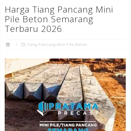
o
n
st
Harga Tiang Pancang Mini
o
Pile Beton Semarang
k
Terbaru 2026
Tiang Pancang Mini Pile Beton