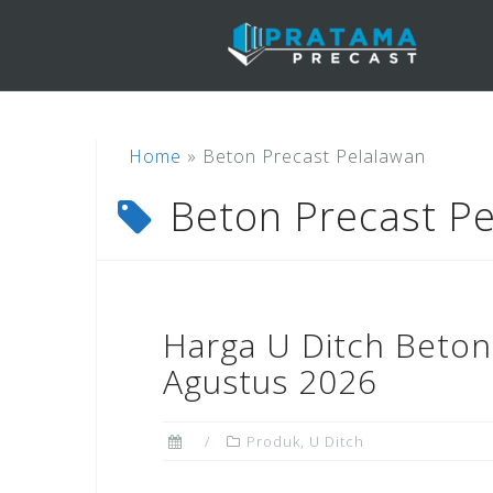
Skip
to
content
Home
»
Beton Precast Pelalawan
Beton Precast P
Harga U Ditch Beton
Agustus 2026
Produk
,
U Ditch