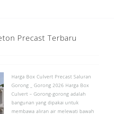
b
r
dI
e
o
n
st
o
k
eton Precast Terbaru
Harga Box Culvert Precast Saluran
Gorong _ Gorong 2026 Harga Box
Culvert – Gorong-gorong adalah
bangunan yang dipakai untuk
membawa aliran air melewati bawah