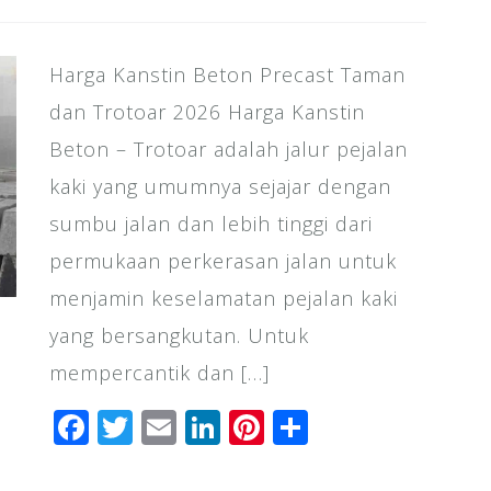
Harga Kanstin Beton Precast Taman
dan Trotoar 2026 Harga Kanstin
Beton – Trotoar adalah jalur pejalan
kaki yang umumnya sejajar dengan
sumbu jalan dan lebih tinggi dari
permukaan perkerasan jalan untuk
menjamin keselamatan pejalan kaki
yang bersangkutan. Untuk
mempercantik dan […]
F
T
E
Li
Pi
S
a
wi
m
n
n
h