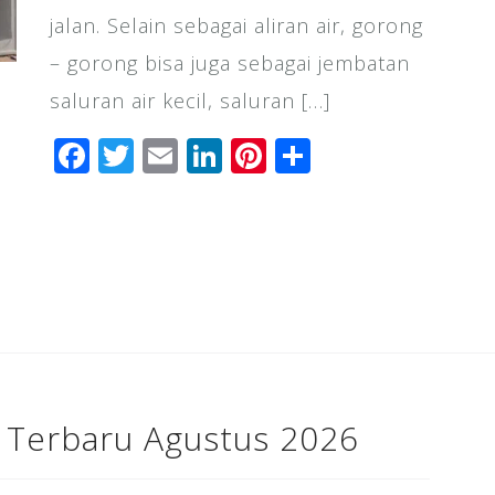
jalan. Selain sebagai aliran air, gorong
– gorong bisa juga sebagai jembatan
saluran air kecil, saluran […]
F
T
E
Li
Pi
S
a
wi
m
n
n
h
c
tt
ai
k
te
ar
e
e
l
e
r
e
b
r
dI
e
o
n
st
o
k
 Terbaru Agustus 2026