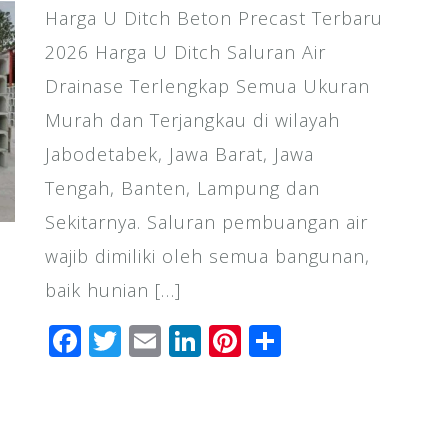
Harga U Ditch Beton Precast Terbaru
2026 Harga U Ditch Saluran Air
Drainase Terlengkap Semua Ukuran
Murah dan Terjangkau di wilayah
Jabodetabek, Jawa Barat, Jawa
Tengah, Banten, Lampung dan
Sekitarnya. Saluran pembuangan air
wajib dimiliki oleh semua bangunan,
baik hunian […]
F
T
E
Li
Pi
S
a
wi
m
n
n
h
c
tt
ai
k
te
ar
e
e
l
e
r
e