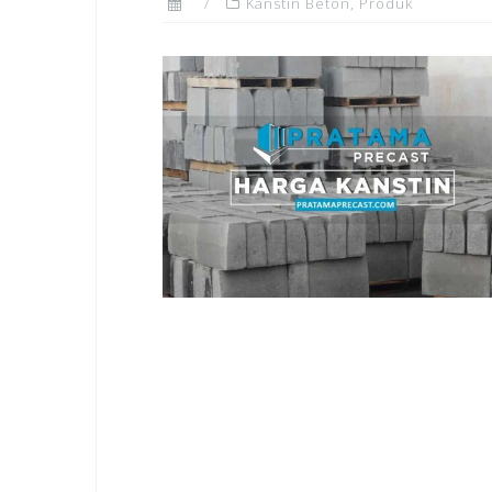
Kanstin Beton
,
Produk