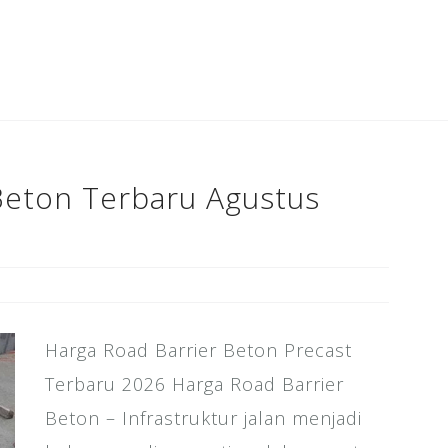
c
tt
ai
k
te
ar
e
e
l
e
r
e
b
r
dI
e
o
n
st
o
k
Beton Terbaru Agustus
Harga Road Barrier Beton Precast
Terbaru 2026 Harga Road Barrier
Beton – Infrastruktur jalan menjadi