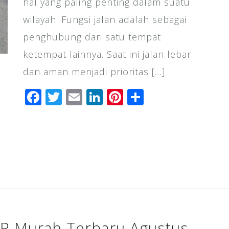
hal yang paling penting dalam suatu
wilayah. Fungsi jalan adalah sebagai
penghubung dari satu tempat
ketempat lainnya. Saat ini jalan lebar
dan aman menjadi prioritas […]
F
T
E
Li
Pi
S
a
wi
m
n
n
h
c
tt
ai
k
te
ar
e
e
l
e
r
e
b
r
dI
e
o
n
st
o
k
CP Murah Terbaru Agustus