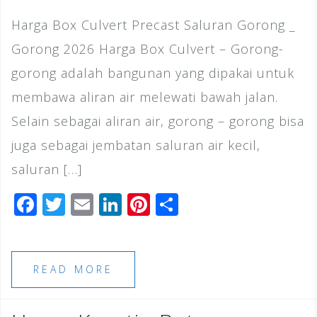
Harga Box Culvert Precast Saluran Gorong _
Gorong 2026 Harga Box Culvert – Gorong-
gorong adalah bangunan yang dipakai untuk
membawa aliran air melewati bawah jalan.
Selain sebagai aliran air, gorong – gorong bisa
juga sebagai jembatan saluran air kecil,
saluran […]
F
T
E
Li
Pi
S
a
wi
m
n
n
h
c
tt
ai
k
te
ar
e
e
l
e
r
e
READ MORE
b
r
dI
e