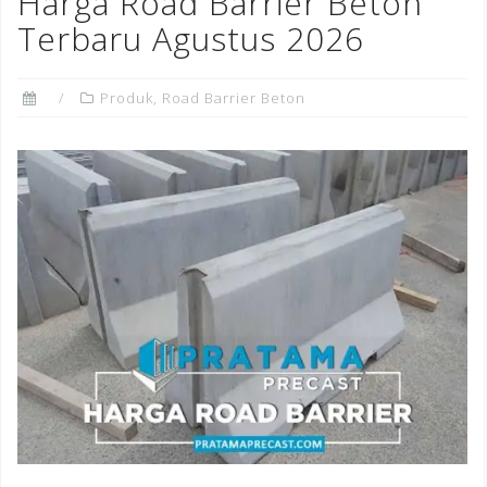
Harga Road Barrier Beton
o
Terbaru Agustus 2026
k
Produk
,
Road Barrier Beton