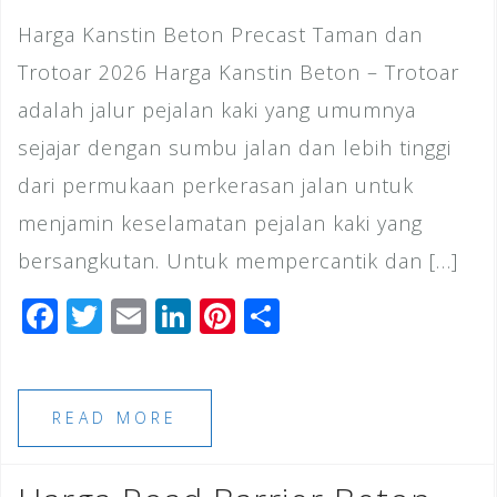
Harga Kanstin Beton Precast Taman dan
Trotoar 2026 Harga Kanstin Beton – Trotoar
adalah jalur pejalan kaki yang umumnya
sejajar dengan sumbu jalan dan lebih tinggi
dari permukaan perkerasan jalan untuk
menjamin keselamatan pejalan kaki yang
bersangkutan. Untuk mempercantik dan […]
F
T
E
Li
Pi
S
a
wi
m
n
n
h
c
tt
ai
k
te
ar
e
e
l
e
r
e
READ MORE
b
r
dI
e
o
n
st