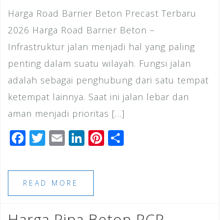
Harga Road Barrier Beton Precast Terbaru
2026 Harga Road Barrier Beton –
Infrastruktur jalan menjadi hal yang paling
penting dalam suatu wilayah. Fungsi jalan
adalah sebagai penghubung dari satu tempat
ketempat lainnya. Saat ini jalan lebar dan
aman menjadi prioritas […]
F
T
E
Li
Pi
S
a
wi
m
n
n
h
c
tt
ai
k
te
ar
e
e
l
e
r
e
READ MORE
b
r
dI
e
o
n
st
Harga Pipa Beton RCP