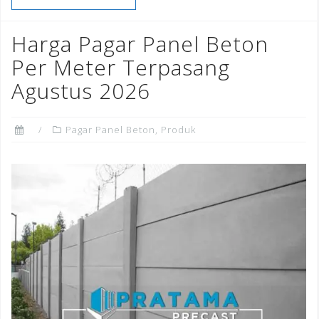
b
r
dI
e
o
n
st
Harga Pagar Panel Beton
o
Per Meter Terpasang
k
Agustus 2026
Pagar Panel Beton
,
Produk