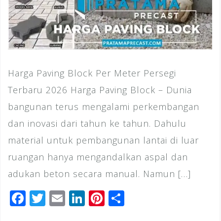
Harga Paving Block Per Meter Persegi
Terbaru 2026 Harga Paving Block – Dunia
bangunan terus mengalami perkembangan
dan inovasi dari tahun ke tahun. Dahulu
material untuk pembangunan lantai di luar
ruangan hanya mengandalkan aspal dan
adukan beton secara manual. Namun […]
F
T
E
Li
Pi
S
a
wi
m
n
n
h