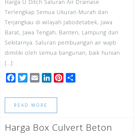
Harga U Ditch Saluran Air Drainase
Terlengkap Semua Ukuran Murah dan
Terjangkau di wilayah Jabodetabek, Jawa
Barat, Jawa Tengah, Banten, Lampung dan
Sekitarnya. Saluran pembuangan air wajib
dimiliki oleh semua bangunan, baik hunian
[…]
F
T
E
Li
Pi
S
a
wi
m
n
n
h
c
tt
ai
k
te
ar
e
e
l
e
r
e
READ MORE
b
r
dI
e
o
n
st
Harga Box Culvert Beton