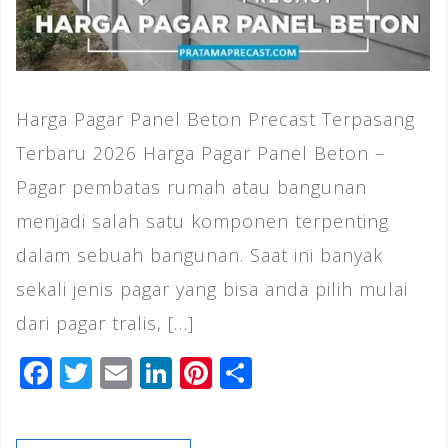
Harga Pagar Panel Beton Precast Terpasang
Terbaru 2026 Harga Pagar Panel Beton –
Pagar pembatas rumah atau bangunan
menjadi salah satu komponen terpenting
dalam sebuah bangunan. Saat ini banyak
sekali jenis pagar yang bisa anda pilih mulai
dari pagar tralis, […]
F
T
E
Li
Pi
S
a
wi
m
n
n
h
c
tt
ai
k
te
ar