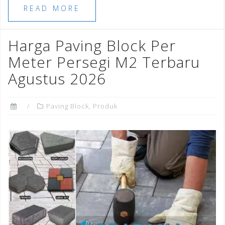
e
e
l
e
r
e
READ MORE
b
r
dI
e
o
n
st
Harga Paving Block Per
o
Meter Persegi M2 Terbaru
k
Agustus 2026
Paving Block
,
Produk