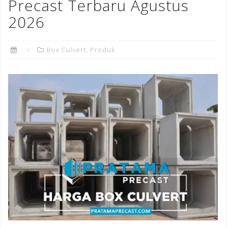
o
Precast Terbaru Agustus
k
2026
Box Culvert
,
Produk