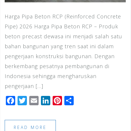
Harga Pipa Beton RCP (Reinforced Concrete
Pipe) 2026 Harga Pipa Beton RCP – Produk
beton precast dewasa ini menjadi salah satu
bahan bangunan yang tren saat ini dalam
pengerjaan konstruksi bangunan. Dengan
berkembang pesatnya pembangunan di
Indonesia sehingga mengharuskan
pengerjaan […]
F
T
E
Li
Pi
S
a
wi
m
n
n
h
c
tt
ai
k
te
ar
e
e
l
e
r
e
READ MORE