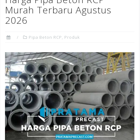
o
Murah Terbaru Agustus
k
2026
Pipa Beton RCP
,
Produk