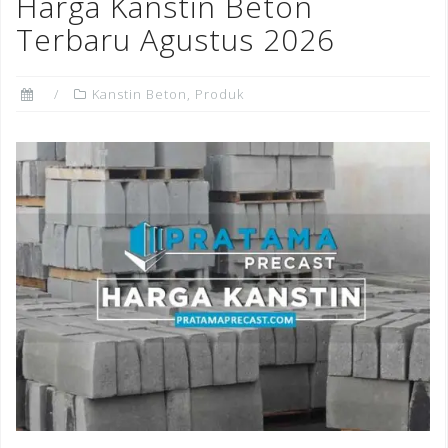
o
n
st
Harga Kanstin Beton
o
Terbaru Agustus 2026
k
Kanstin Beton
,
Produk